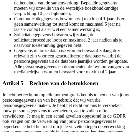
na het einde van de samenwerking. Bepaalde gegevens
moeten wij omwille van de wettelijke boekhoudkundige
verplichting 10 jaar bijhouden;
Communicatiegegevens bewaren wij maximaal 1 jaar als er
geen samenwerking tot stand komt en maximaal 5 jaar na
laatste contact als er wel een samenwerking is;
Sollicitatiegegevens bewaren wij zolang de
sollicitatieprocedure loopt en maximaal 2 jaar nadien als je
daarvoor toestemming gegeven hebt;
Gegevens uit onze database worden bewaard zolang deze
relevant zijn voor een geactualiseerde database waarbij de
persoonsgegevens uit de database jaarlijks worden ge-update.
Alle persoonsgegevens en documenten die wij ontvangen van
mediabedrijven worden bewaard voor maximaal 2 jaar.
Artikel 5 – Rechten van de betrokkenen
Je hebt het recht om op elk moment gratis kennis te nemen van jouw
persoonsgegevens en van het gebruik dat wij van die
persoonsgegevens maken. Je hebt het recht om ons te verzoeken
jouw persoonsgegevens te verbeteren, aan te vullen of te
verwijderen. Je mag in een aantal gevallen opgesomd in de GDPR
ook vragen om de verwerking van jouw persoonsgegevens te
beperken. Je hebt het recht om je te verzetten tegen de verwerking
van je persoonsgegevens als je daar ernstige en legitieme redenen