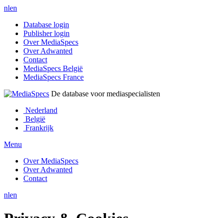
nl
en
Database login
Publisher login
Over MediaSpecs
Over Adwanted
Contact
MediaSpecs België
MediaSpecs France
De database voor mediaspecialisten
Nederland
België
Frankrijk
Menu
Over MediaSpecs
Over Adwanted
Contact
nl
en